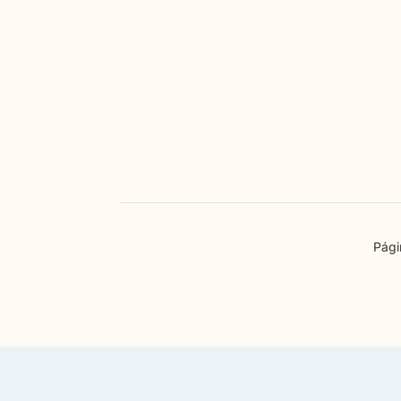
Una auditoría de fábrica proporciona in
Pági