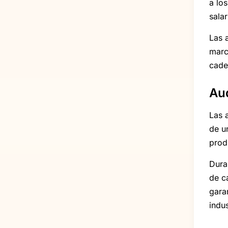
a lo
salar
Las 
marc
cade
Aud
Las 
de u
prod
Dura
de ca
gara
indu