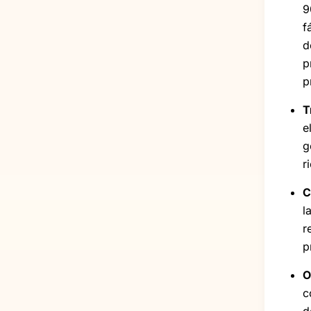
9
f
d
p
p
T
e
g
r
C
l
r
p
O
c