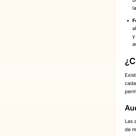
d
l
F
a
y
a
¿C
Exis
cada
perm
Aud
Las a
de m